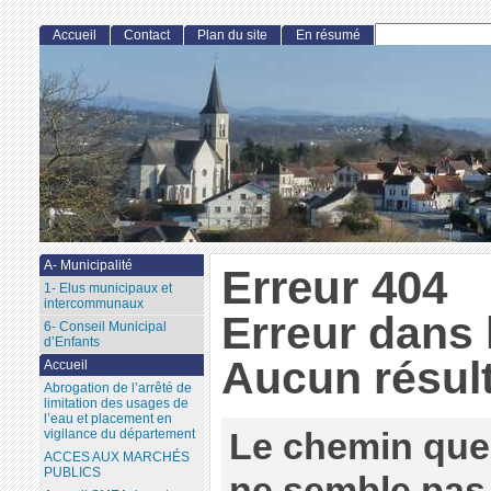
Accueil
Contact
Plan du site
En résumé
A- Municipalité
Erreur 404
1- Elus municipaux et
intercommunaux
Erreur dans 
6- Conseil Municipal
d’Enfants
Aucun résult
Accueil
Abrogation de l’arrêté de
limitation des usages de
l’eau et placement en
Le chemin que
vigilance du département
ACCES AUX MARCHÉS
PUBLICS
ne semble pas 