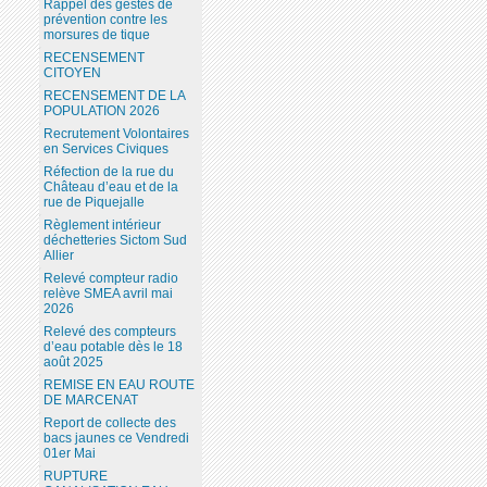
Rappel des gestes de
prévention contre les
morsures de tique
RECENSEMENT
CITOYEN
RECENSEMENT DE LA
POPULATION 2026
Recrutement Volontaires
en Services Civiques
Réfection de la rue du
Château d’eau et de la
rue de Piquejalle
Règlement intérieur
déchetteries Sictom Sud
Allier
Relevé compteur radio
relève SMEA avril mai
2026
Relevé des compteurs
d’eau potable dès le 18
août 2025
REMISE EN EAU ROUTE
DE MARCENAT
Report de collecte des
bacs jaunes ce Vendredi
01er Mai
RUPTURE