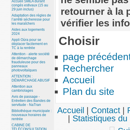
Accueil SMEA durant
congés estivaux (15 au
retourner à la
29 juin inclus)
Adaptation des règles de
l’arrêté sécheresse pour
vérifier les in
les maraîchers
Aides aux logements
2024
Choisir
Appli Oùra pour se
déplacer facilement en
TC à la rentrée
page précéden
Attention - alerte société
de démarchage
frauduleuse pour des
Rechercher
panneaux
photovoltaïques
ATTENTION :
Accueil
DÉMARCHAGE ABUSIF
Attention aux
Plan du site
cambriolages
Avis de passage -
Entretien des Bandes de
servitude - NaTran
Accueil
|
Contact
|
Bibliothèque municipale :
nouveaux horaires de
|
Statistiques du 
rentrée
CABINE DE
TÉLÉCONSULTATION