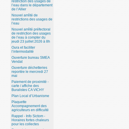
restriction des usages de
l’eau dans le département
de l’Allier
Nouvel arrêté de
restrictions des usages de
l’eau
Nouvel arrêté préfectoral
de restriction des usages
de l’eau à compter du
jeudi 23 juillet 2026 à 8h
Oura et faciliter
l’intermodalité
Ouverture bureau SMEA
Vendat
Ouverture déchetteries
reportée le mercredi 27
mai
Paiement de proximité -
carte / affiche des
Buralistes CA VICHY
Plan Local d’Urbanisme
Plaquette
Accompagnement des
agriculteurs en difficulté
Rappel - Info Sictom -
Horaires fortes chaleurs
pour les collectes