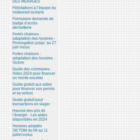
DES MÉNAGES
Félicitations à l’équipe du
restaurant scolaire
Formulaire demande de
badge d’accès
déchetterie
Fortes chaleurs :
adaptation des horaires -
Prolongation jusqu’ au 27
juin inclus
Fortes chaleurs :
adaptation des horaires
Sictom
Guide des communes :
Aides 2024 pour financer
un monte-escalier
Guide gratuit aux aides
pour financer son permis
et sa voiture
Guide gratuit pour
transactions en viager
Hausse des prix de
l’énergie - Les aides
disponibles en 2024
Horaires adaptés
SICTOM du 06 au 11
juillet inclus