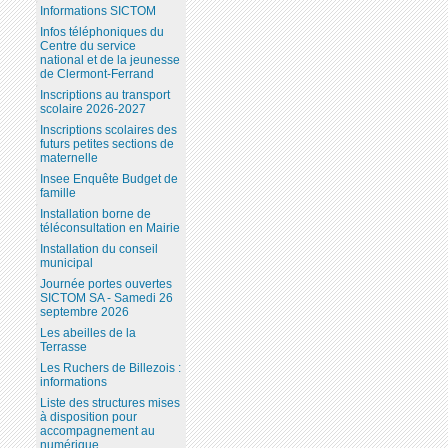
Informations SICTOM
Infos téléphoniques du
Centre du service
national et de la jeunesse
de Clermont-Ferrand
Inscriptions au transport
scolaire 2026-2027
Inscriptions scolaires des
futurs petites sections de
maternelle
Insee Enquête Budget de
famille
Installation borne de
téléconsultation en Mairie
Installation du conseil
municipal
Journée portes ouvertes
SICTOM SA - Samedi 26
septembre 2026
Les abeilles de la
Terrasse
Les Ruchers de Billezois :
informations
Liste des structures mises
à disposition pour
accompagnement au
numérique