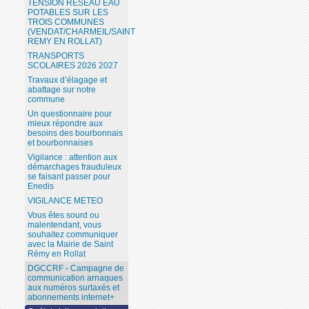
TENSION RESEAU EAU
POTABLES SUR LES
TROIS COMMUNES
(VENDAT/CHARMEIL/SAINT
REMY EN ROLLAT)
TRANSPORTS
SCOLAIRES 2026 2027
Travaux d’élagage et
abattage sur notre
commune
Un questionnaire pour
mieux répondre aux
besoins des bourbonnais
et bourbonnaises
Vigilance : attention aux
démarchages frauduleux
se faisant passer pour
Enedis
VIGILANCE METEO
Vous êtes sourd ou
malentendant, vous
souhaitez communiquer
avec la Mairie de Saint
Rémy en Rollat
DGCCRF - Campagne de
communication arnaques
aux numéros surtaxés et
abonnements internet+