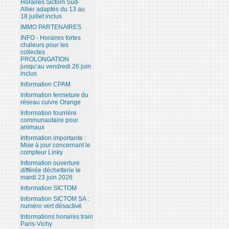
Horaires Sictom Sud-
Allier adaptés du 13 au
18 juillet inclus
IMMO PARTENAIRES
INFO - Horaires fortes
chaleurs pour les
collectes
PROLONGATION
jusqu’au vendredi 26 juin
inclus
Information CPAM
Information fermeture du
réseau cuivre Orange
Information fourrière
communautaire pour
animaux
Information importante :
Mise à jour concernant le
compteur Linky
Information ouverture
différée déchetterie le
mardi 23 juin 2026
Information SICTOM
Information SICTOM SA :
numéro vert désactivé
Informations horaires train
Paris-Vichy