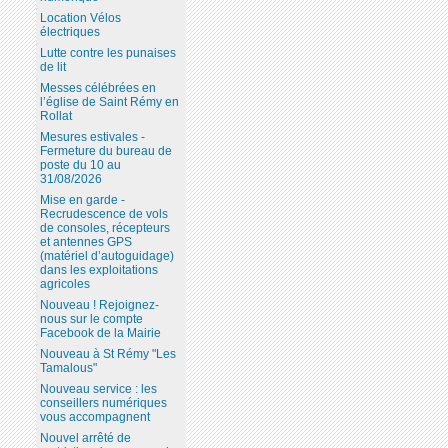
Location Vélos
électriques
Lutte contre les punaises
de lit
Messes célébrées en
l’église de Saint Rémy en
Rollat
Mesures estivales -
Fermeture du bureau de
poste du 10 au
31/08/2026
Mise en garde -
Recrudescence de vols
de consoles, récepteurs
et antennes GPS
(matériel d’autoguidage)
dans les exploitations
agricoles
Nouveau ! Rejoignez-
nous sur le compte
Facebook de la Mairie
Nouveau à St Rémy "Les
Tamalous"
Nouveau service : les
conseillers numériques
vous accompagnent
Nouvel arrêté de