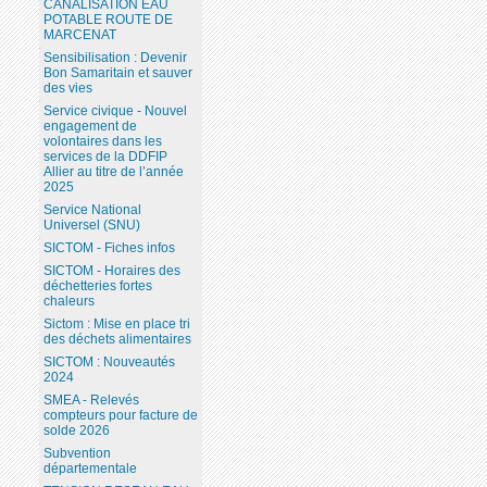
CANALISATION EAU
POTABLE ROUTE DE
MARCENAT
Sensibilisation : Devenir
Bon Samaritain et sauver
des vies
Service civique - Nouvel
engagement de
volontaires dans les
services de la DDFIP
Allier au titre de l’année
2025
Service National
Universel (SNU)
SICTOM - Fiches infos
SICTOM - Horaires des
déchetteries fortes
chaleurs
Sictom : Mise en place tri
des déchets alimentaires
SICTOM : Nouveautés
2024
SMEA - Relevés
compteurs pour facture de
solde 2026
Subvention
départementale