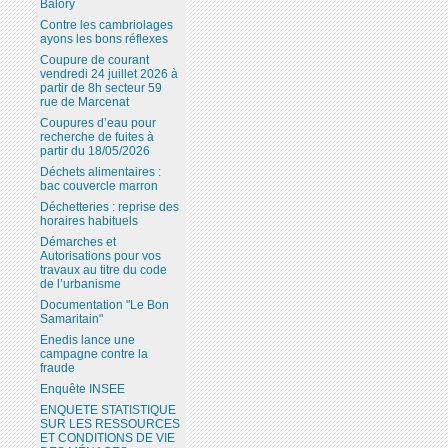
Balory
Contre les cambriolages
ayons les bons réflexes
Coupure de courant
vendredi 24 juillet 2026 à
partir de 8h secteur 59
rue de Marcenat
Coupures d’eau pour
recherche de fuites à
partir du 18/05/2026
Déchets alimentaires :
bac couvercle marron
Déchetteries : reprise des
horaires habituels
Démarches et
Autorisations pour vos
travaux au titre du code
de l’urbanisme
Documentation "Le Bon
Samaritain"
Enedis lance une
campagne contre la
fraude
Enquête INSEE
ENQUETE STATISTIQUE
SUR LES RESSOURCES
ET CONDITIONS DE VIE