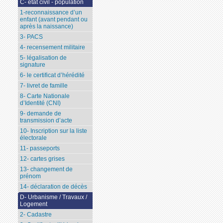
C- état civil - population
1-reconnaissance d’un
enfant (avant pendant ou
après la naissance)
3- PACS
4- recensement militaire
5- légalisation de
signature
6- le certificat d’hérédité
7- livret de famille
8- Carte Nationale
d’Identité (CNI)
9- demande de
transmission d’acte
10- Inscription sur la liste
électorale
11- passeports
12- cartes grises
13- changement de
prénom
14- déclaration de décès
D- Urbanisme / Travaux /
Logement
2- Cadastre