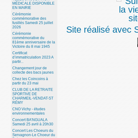
MÉDICALE DISPONIBLE
EN MAIRIE
Cérémonie
commémorative des
fusillés Samedi 25 juillet
Site réalisé avec 
2026
Cérémonie
commémorative du
81ème anniversaire de la
Victoire du 8 mai 1945
Certificat
d’immatriculation 2023 A
partir...
Changement jour de
collecte des bacs jaunes
Chez les Coincoins à
partir du 23 mai
CLUB DE LA RETRAITE
SPORTIVE DE
CHARMEIL-VENDAT-ST
RÉMY
CNO Vichy - études
environnementales
Concert BA’NGUALA
Samedi 25 avril à 20h30
Concert Les Choeurs du
Servagnon-Le Choeur du