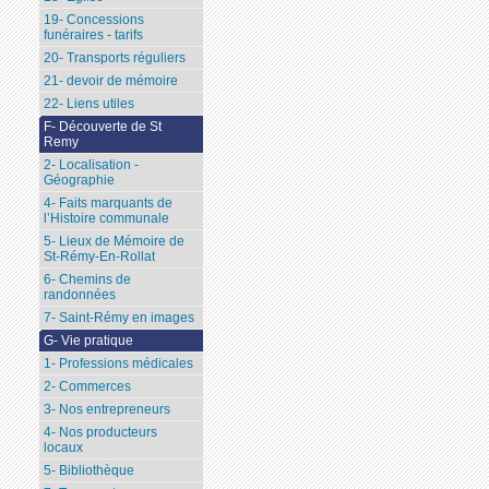
19- Concessions
funéraires - tarifs
20- Transports réguliers
21- devoir de mémoire
22- Liens utiles
F- Découverte de St
Remy
2- Localisation -
Géographie
4- Faits marquants de
l’Histoire communale
5- Lieux de Mémoire de
St-Rémy-En-Rollat
6- Chemins de
randonnées
7- Saint-Rémy en images
G- Vie pratique
1- Professions médicales
2- Commerces
3- Nos entrepreneurs
4- Nos producteurs
locaux
5- Bibliothèque