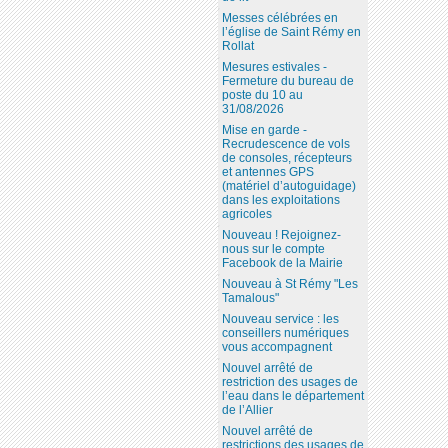
Messes célébrées en
l’église de Saint Rémy en
Rollat
Mesures estivales -
Fermeture du bureau de
poste du 10 au
31/08/2026
Mise en garde -
Recrudescence de vols
de consoles, récepteurs
et antennes GPS
(matériel d’autoguidage)
dans les exploitations
agricoles
Nouveau ! Rejoignez-
nous sur le compte
Facebook de la Mairie
Nouveau à St Rémy "Les
Tamalous"
Nouveau service : les
conseillers numériques
vous accompagnent
Nouvel arrêté de
restriction des usages de
l’eau dans le département
de l’Allier
Nouvel arrêté de
restrictions des usages de