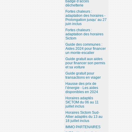
badge d’accès
déchetterie
Fortes chaleurs :
adaptation des horaires -
Prolongation jusqu’ au 27
juin inclus
Fortes chaleurs :
adaptation des horaires
Sictom
Guide des communes :
Aides 2024 pour financer
un monte-escalier
Guide gratuit aux aides
pour financer son permis
et sa voiture
Guide gratuit pour
transactions en viager
Hausse des prix de
l’énergie - Les aides
disponibles en 2024
Horaires adaptés
SICTOM du 06 au 11
juillet inclus
Horaires Sictom Sud-
Allier adaptés du 13 au
18 juillet inclus
IMMO PARTENAIRES