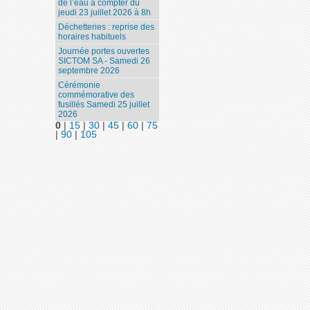
de l’eau à compter du
jeudi 23 juillet 2026 à 8h
Déchetteries : reprise des
horaires habituels
Journée portes ouvertes
SICTOM SA - Samedi 26
septembre 2026
Cérémonie
commémorative des
fusillés Samedi 25 juillet
2026
0
|
15
|
30
|
45
|
60
|
75
|
90
|
105