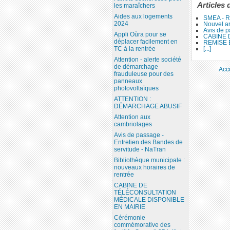
Articles 
les maraîchers
Aides aux logements
SMEA - R
2024
Nouvel ar
Avis de p
Appli Oùra pour se
CABINE 
déplacer facilement en
REMISE
[...]
TC à la rentrée
Attention - alerte société
de démarchage
Acc
frauduleuse pour des
panneaux
photovoltaïques
ATTENTION :
DÉMARCHAGE ABUSIF
Attention aux
cambriolages
Avis de passage -
Entretien des Bandes de
servitude - NaTran
Bibliothèque municipale :
nouveaux horaires de
rentrée
CABINE DE
TÉLÉCONSULTATION
MÉDICALE DISPONIBLE
EN MAIRIE
Cérémonie
commémorative des