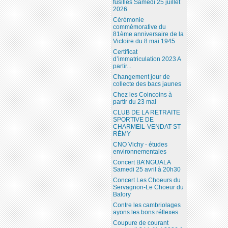
fusillés Samedi 25 juillet
2026
Cérémonie
commémorative du
81ème anniversaire de la
Victoire du 8 mai 1945
Certificat
d’immatriculation 2023 A
partir...
Changement jour de
collecte des bacs jaunes
Chez les Coincoins à
partir du 23 mai
CLUB DE LA RETRAITE
SPORTIVE DE
CHARMEIL-VENDAT-ST
RÉMY
CNO Vichy - études
environnementales
Concert BA’NGUALA
Samedi 25 avril à 20h30
Concert Les Choeurs du
Servagnon-Le Choeur du
Balory
Contre les cambriolages
ayons les bons réflexes
Coupure de courant