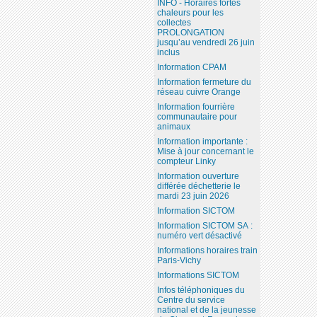
INFO - Horaires fortes
chaleurs pour les
collectes
PROLONGATION
jusqu’au vendredi 26 juin
inclus
Information CPAM
Information fermeture du
réseau cuivre Orange
Information fourrière
communautaire pour
animaux
Information importante :
Mise à jour concernant le
compteur Linky
Information ouverture
différée déchetterie le
mardi 23 juin 2026
Information SICTOM
Information SICTOM SA :
numéro vert désactivé
Informations horaires train
Paris-Vichy
Informations SICTOM
Infos téléphoniques du
Centre du service
national et de la jeunesse