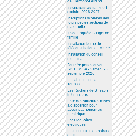
de Clermont-Ferrand
Inscriptions au transport
scolaire 2026-2027
Inscriptions scolaires des
futurs petites sections de
maternelle
Insee Enquête Budget de
famille
Installation borne de
téléconsultation en Mairie
Installation du conseil
municipal
Journée portes ouvertes
SICTOM SA - Samedi 26
septembre 2026
Les abeilles de la
Terrasse
Les Ruchers de Billezois :
informations
Liste des structures mises
à disposition pour
accompagnement au
numérique
Location Vélos
électriques
Lutte contre les punaises
de lit