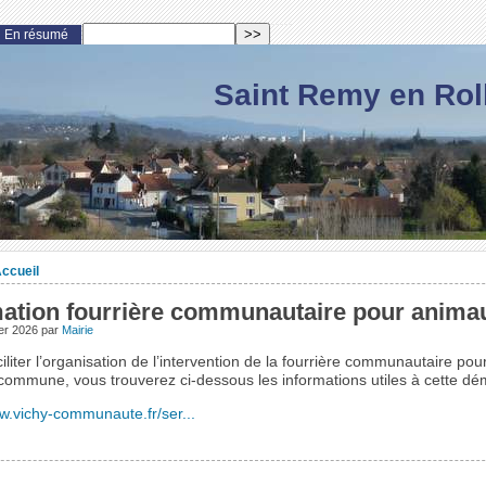
En résumé
Saint Remy en Rol
ccueil
mation fourrière communautaire pour anima
ier 2026
par
Mairie
ciliter l’organisation de l’intervention de la fourrière communautaire po
 commune, vous trouverez ci-dessous les informations utiles à cette d
ww.vichy-communaute.fr/ser...