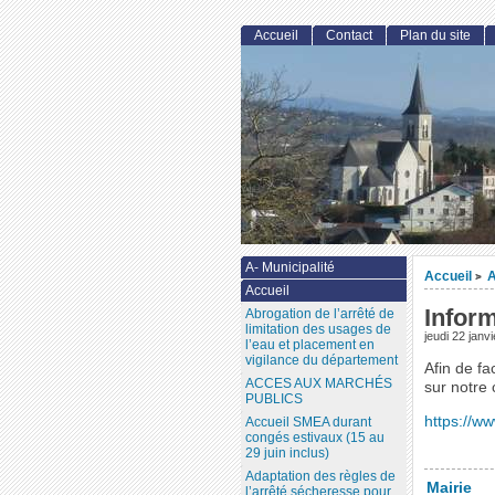
Accueil
Contact
Plan du site
A- Municipalité
Accueil
A
>
Accueil
Infor
Abrogation de l’arrêté de
limitation des usages de
jeudi 22 janv
l’eau et placement en
vigilance du département
Afin de fa
ACCES AUX MARCHÉS
sur notre
PUBLICS
https://w
Accueil SMEA durant
congés estivaux (15 au
29 juin inclus)
Adaptation des règles de
Mairie
l’arrêté sécheresse pour