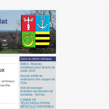
lat
Dans la même rubrique
SMEA - Relevés
compteurs pour facture de
ux
solde 2026
Nouvel arrêté de
restrictions des usages de
ur animaux
l’eau
émarche.
Avis de passage -
Entretien des Bandes de
servitude - NaTran
CABINE DE
TÉLÉCONSULTATION
MÉDICALE DISPONIBLE