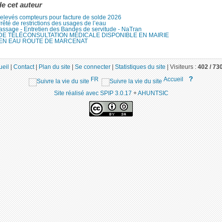
de cet auteur
elevés compteurs pour facture de solde 2026
rêté de restrictions des usages de l’eau
assage - Entretien des Bandes de servitude - NaTran
DE TÉLÉCONSULTATION MÉDICALE DISPONIBLE EN MAIRIE
 EN EAU ROUTE DE MARCENAT
ueil
|
Contact
|
Plan du site
|
Se connecter
|
Statistiques du site
|
Visiteurs :
402 /
73
?
FR
Accueil
Site réalisé avec SPIP 3.0.17
+
AHUNTSIC