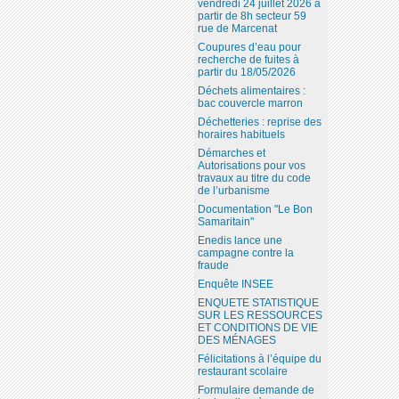
vendredi 24 juillet 2026 à
partir de 8h secteur 59
rue de Marcenat
Coupures d’eau pour
recherche de fuites à
partir du 18/05/2026
Déchets alimentaires :
bac couvercle marron
Déchetteries : reprise des
horaires habituels
Démarches et
Autorisations pour vos
travaux au titre du code
de l’urbanisme
Documentation "Le Bon
Samaritain"
Enedis lance une
campagne contre la
fraude
Enquête INSEE
ENQUETE STATISTIQUE
SUR LES RESSOURCES
ET CONDITIONS DE VIE
DES MÉNAGES
Félicitations à l’équipe du
restaurant scolaire
Formulaire demande de