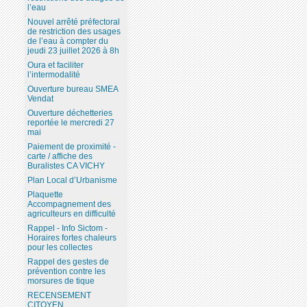
l’eau
Nouvel arrêté préfectoral
de restriction des usages
de l’eau à compter du
jeudi 23 juillet 2026 à 8h
Oura et faciliter
l’intermodalité
Ouverture bureau SMEA
Vendat
Ouverture déchetteries
reportée le mercredi 27
mai
Paiement de proximité -
carte / affiche des
Buralistes CA VICHY
Plan Local d’Urbanisme
Plaquette
Accompagnement des
agriculteurs en difficulté
Rappel - Info Sictom -
Horaires fortes chaleurs
pour les collectes
Rappel des gestes de
prévention contre les
morsures de tique
RECENSEMENT
CITOYEN