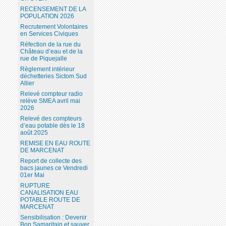
RECENSEMENT DE LA
POPULATION 2026
Recrutement Volontaires
en Services Civiques
Réfection de la rue du
Château d’eau et de la
rue de Piquejalle
Règlement intérieur
déchetteries Sictom Sud
Allier
Relevé compteur radio
relève SMEA avril mai
2026
Relevé des compteurs
d’eau potable dès le 18
août 2025
REMISE EN EAU ROUTE
DE MARCENAT
Report de collecte des
bacs jaunes ce Vendredi
01er Mai
RUPTURE
CANALISATION EAU
POTABLE ROUTE DE
MARCENAT
Sensibilisation : Devenir
Bon Samaritain et sauver