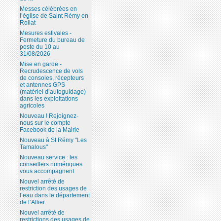
Messes célébrées en
l’église de Saint Rémy en
Rollat
Mesures estivales -
Fermeture du bureau de
poste du 10 au
31/08/2026
Mise en garde -
Recrudescence de vols
de consoles, récepteurs
et antennes GPS
(matériel d’autoguidage)
dans les exploitations
agricoles
Nouveau ! Rejoignez-
nous sur le compte
Facebook de la Mairie
Nouveau à St Rémy "Les
Tamalous"
Nouveau service : les
conseillers numériques
vous accompagnent
Nouvel arrêté de
restriction des usages de
l’eau dans le département
de l’Allier
Nouvel arrêté de
restrictions des usages de