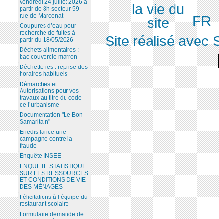
vendredi 24 juillet 2026 à
partir de 8h secteur 59
rue de Marcenat
FR
Coupures d’eau pour
recherche de fuites à
Site réalisé avec 
partir du 18/05/2026
Déchets alimentaires :
bac couvercle marron
Déchetteries : reprise des
horaires habituels
Démarches et
Autorisations pour vos
travaux au titre du code
de l’urbanisme
Documentation "Le Bon
Samaritain"
Enedis lance une
campagne contre la
fraude
Enquête INSEE
ENQUETE STATISTIQUE
SUR LES RESSOURCES
ET CONDITIONS DE VIE
DES MÉNAGES
Félicitations à l’équipe du
restaurant scolaire
Formulaire demande de