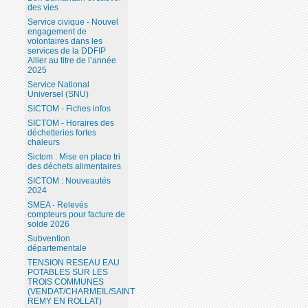
des vies
Service civique - Nouvel
engagement de
volontaires dans les
services de la DDFIP
Allier au titre de l’année
2025
Service National
Universel (SNU)
SICTOM - Fiches infos
SICTOM - Horaires des
déchetteries fortes
chaleurs
Sictom : Mise en place tri
des déchets alimentaires
SICTOM : Nouveautés
2024
SMEA - Relevés
compteurs pour facture de
solde 2026
Subvention
départementale
TENSION RESEAU EAU
POTABLES SUR LES
TROIS COMMUNES
(VENDAT/CHARMEIL/SAINT
REMY EN ROLLAT)