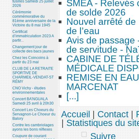
SMEA - Relevés c
fusillés Samedi 25 juillet
2026
de solde 2026
Cérémonie
commémorative du
Nouvel arrêté de 
81ème anniversaire de la
Victoire du 8 mai 1945
de l’eau
Certificat
d’immatriculation 2023 A
Avis de passage 
partir...
de servitude - N
Changement jour de
collecte des bacs jaunes
CABINE DE TÉ
Chez les Coincoins à
partir du 23 mai
MÉDICALE DISP
CLUB DE LA RETRAITE
SPORTIVE DE
REMISE EN EA
CHARMEIL-VENDAT-ST
RÉMY
MARCENAT
CNO Vichy - études
environnementales
[...]
Concert BA’NGUALA
Samedi 25 avril à 20h30
Concert Les Choeurs du
Accueil
|
Contact
|
Servagnon-Le Choeur du
Balory
|
Statistiques du sit
Contre les cambriolages
ayons les bons réflexes
Coupure de courant