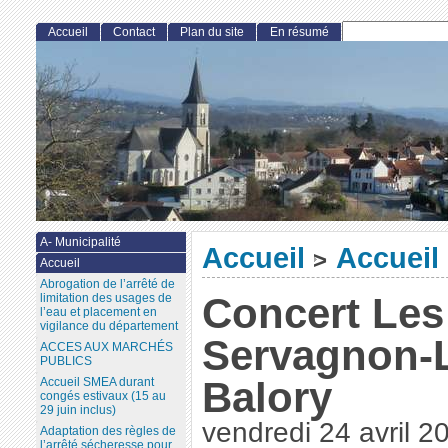
Accueil
Contact
Plan du site
En résumé
A- Municipalité
Accueil
Accueil
>
Accueil
Abrogation de l’arrêté de
Concert Les
limitation des usages de
l’eau et placement en
vigilance du département
Servagnon-
ACCES AUX MARCHÉS
PUBLICS
Balory
Accueil SMEA durant
congés estivaux (15 au
29 juin inclus)
vendredi 24 avril 2
Adaptation des règles de
l’arrêté sécheresse pour