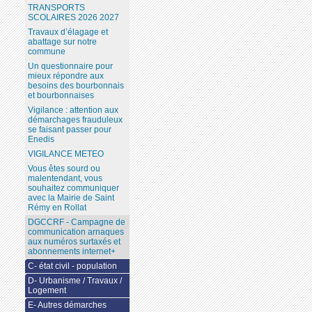
TRANSPORTS
SCOLAIRES 2026 2027
Travaux d’élagage et
abattage sur notre
commune
Un questionnaire pour
mieux répondre aux
besoins des bourbonnais
et bourbonnaises
Vigilance : attention aux
démarchages frauduleux
se faisant passer pour
Enedis
VIGILANCE METEO
Vous êtes sourd ou
malentendant, vous
souhaitez communiquer
avec la Mairie de Saint
Rémy en Rollat
DGCCRF - Campagne de
communication arnaques
aux numéros surtaxés et
abonnements internet+
C- état civil - population
D- Urbanisme / Travaux /
Logement
E- Autres démarches