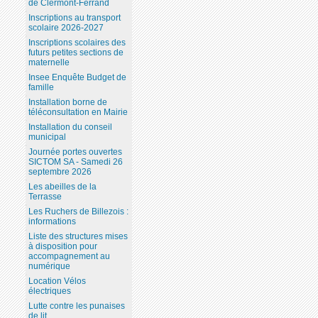
de Clermont-Ferrand
Inscriptions au transport
scolaire 2026-2027
Inscriptions scolaires des
futurs petites sections de
maternelle
Insee Enquête Budget de
famille
Installation borne de
téléconsultation en Mairie
Installation du conseil
municipal
Journée portes ouvertes
SICTOM SA - Samedi 26
septembre 2026
Les abeilles de la
Terrasse
Les Ruchers de Billezois :
informations
Liste des structures mises
à disposition pour
accompagnement au
numérique
Location Vélos
électriques
Lutte contre les punaises
de lit