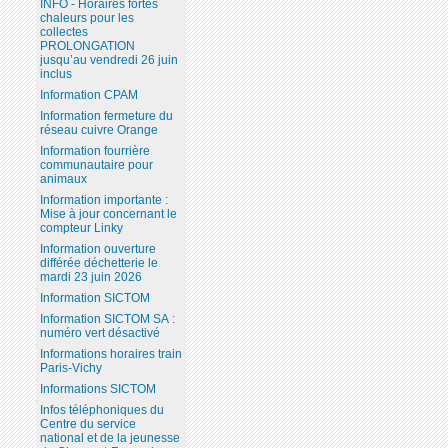
INFO - Horaires fortes
chaleurs pour les
collectes
PROLONGATION
jusqu’au vendredi 26 juin
inclus
Information CPAM
Information fermeture du
réseau cuivre Orange
Information fourrière
communautaire pour
animaux
Information importante :
Mise à jour concernant le
compteur Linky
Information ouverture
différée déchetterie le
mardi 23 juin 2026
Information SICTOM
Information SICTOM SA :
numéro vert désactivé
Informations horaires train
Paris-Vichy
Informations SICTOM
Infos téléphoniques du
Centre du service
national et de la jeunesse