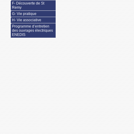
F- Découverte de St
Remy
G- Vie pratique
H- Vie associative
Programme d’entretien
des ouvrages électriques
ENEDIS