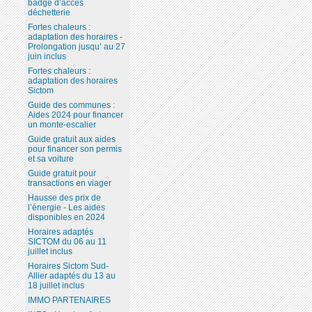
badge d’accès
déchetterie
Fortes chaleurs :
adaptation des horaires -
Prolongation jusqu’ au 27
juin inclus
Fortes chaleurs :
adaptation des horaires
Sictom
Guide des communes :
Aides 2024 pour financer
un monte-escalier
Guide gratuit aux aides
pour financer son permis
et sa voiture
Guide gratuit pour
transactions en viager
Hausse des prix de
l’énergie - Les aides
disponibles en 2024
Horaires adaptés
SICTOM du 06 au 11
juillet inclus
Horaires Sictom Sud-
Allier adaptés du 13 au
18 juillet inclus
IMMO PARTENAIRES