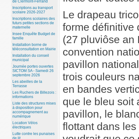
de Clermont-Ferrand
Inscriptions au transport
Le drapeau trico
scolaire 2026-2027
Inscriptions scolaires des
futurs petites sections de
forme définitive
maternelle
Insee Enquête Budget de
(27 pluviôse an I
famille
Installation borne de
convention natio
téléconsultation en Mairie
Installation du conseil
municipal
pavillon nationa
Journée portes ouvertes
SICTOM SA - Samedi 26
trois couleurs n
septembre 2026
Les abeilles de la
en bandes verti
Terrasse
Les Ruchers de Billezois :
informations
que le bleu soit
Liste des structures mises
à disposition pour
pavillon, le blan
accompagnement au
numérique
flottant dans les
Location Vélos
électriques
Lutte contre les punaises
voudrait que ce s
de lit