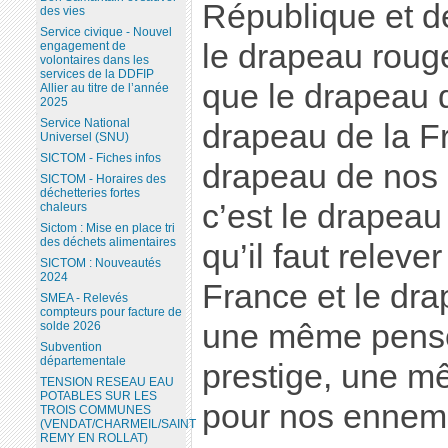
République et d
des vies
Service civique - Nouvel
le drapeau rouge,
engagement de
volontaires dans les
services de la DDFIP
que le drapeau d’
Allier au titre de l’année
2025
Service National
drapeau de la Fr
Universel (SNU)
SICTOM - Fiches infos
drapeau de nos 
SICTOM - Horaires des
déchetteries fortes
c’est le drapea
chaleurs
Sictom : Mise en place tri
des déchets alimentaires
qu’il faut releve
SICTOM : Nouveautés
2024
France et le drap
SMEA - Relevés
compteurs pour facture de
une même pens
solde 2026
Subvention
départementale
prestige, une m
TENSION RESEAU EAU
POTABLES SUR LES
pour nos ennem
TROIS COMMUNES
(VENDAT/CHARMEIL/SAINT
REMY EN ROLLAT)