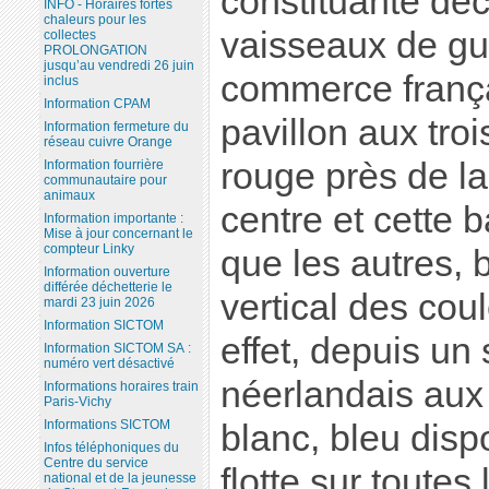
constituante déc
INFO - Horaires fortes
chaleurs pour les
vaisseaux de gu
collectes
PROLONGATION
jusqu’au vendredi 26 juin
commerce frança
inclus
Information CPAM
pavillon aux troi
Information fermeture du
réseau cuivre Orange
rouge près de l
Information fourrière
communautaire pour
animaux
centre et cette 
Information importante :
Mise à jour concernant le
compteur Linky
que les autres, 
Information ouverture
différée déchetterie le
vertical des cou
mardi 23 juin 2026
Information SICTOM
effet, depuis un 
Information SICTOM SA :
numéro vert désactivé
néerlandais aux
Informations horaires train
Paris-Vichy
Informations SICTOM
blanc, bleu disp
Infos téléphoniques du
Centre du service
flotte sur toutes
national et de la jeunesse