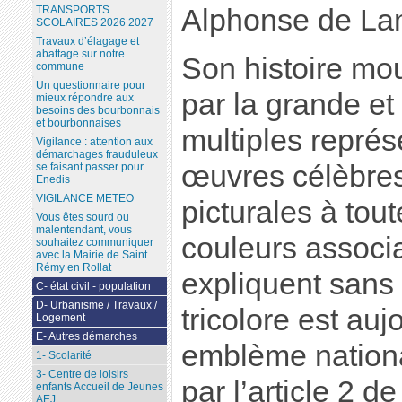
Alphonse de La
TRANSPORTS
SCOLAIRES 2026 2027
Travaux d’élagage et
abattage sur notre
Son histoire mo
commune
Un questionnaire pour
par la grande et 
mieux répondre aux
besoins des bourbonnais
et bourbonnaises
multiples repré
Vigilance : attention aux
démarchages frauduleux
œuvres célèbre
se faisant passer pour
Enedis
VIGILANCE METEO
picturales à tou
Vous êtes sourd ou
malentendant, vous
couleurs associa
souhaitez communiquer
avec la Mairie de Saint
Rémy en Rollat
expliquent sans
C- état civil - population
D- Urbanisme / Travaux /
tricolore est auj
Logement
E- Autres démarches
emblème national
1- Scolarité
3- Centre de loisirs
par l’article 2 de
enfants Accueil de Jeunes
AEJ