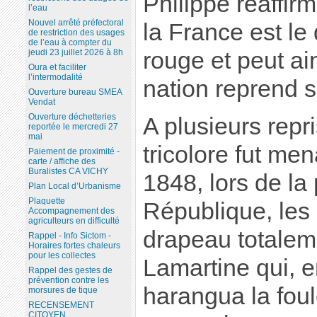
Philippe réaffir
l’eau
Nouvel arrêté préfectoral
la France est le
de restriction des usages
de l’eau à compter du
rouge et peut ai
jeudi 23 juillet 2026 à 8h
Oura et faciliter
l’intermodalité
nation reprend s
Ouverture bureau SMEA
Vendat
Ouverture déchetteries
A plusieurs repr
reportée le mercredi 27
mai
tricolore fut men
Paiement de proximité -
carte / affiche des
Buralistes CA VICHY
1848, lors de la
Plan Local d’Urbanisme
Plaquette
République, les
Accompagnement des
agriculteurs en difficulté
drapeau totalem
Rappel - Info Sictom -
Horaires fortes chaleurs
pour les collectes
Lamartine qui, 
Rappel des gestes de
prévention contre les
harangua la foul
morsures de tique
RECENSEMENT
CITOYEN