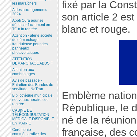
fixé par la Const
les maraîchers
Aides aux logements
son article 2 est
2024
Appli Oùra pour se
déplacer facilement en
blanc et rouge.
TC à la rentrée
Attention - alerte société
de démarchage
frauduleuse pour des
panneaux
photovoltaïques
ATTENTION :
DÉMARCHAGE ABUSIF
Attention aux
cambriolages
Avis de passage -
Entretien des Bandes de
servitude - NaTran
Emblème nation
Bibliothèque municipale :
nouveaux horaires de
rentrée
République, le d
CABINE DE
TÉLÉCONSULTATION
né de la réunion
MÉDICALE DISPONIBLE
EN MAIRIE
française, des c
Cérémonie
commémorative des