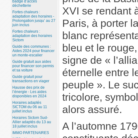
badge d’accès
déchetterie
XVI se rendant à 
Fortes chaleurs :
adaptation des horaires -
Paris, à porter l
Prolongation jusqu’ au 27
juin inclus
Fortes chaleurs :
blanc représenta
adaptation des horaires
Sictom
bleu et le rouge, 
Guide des communes :
Aides 2024 pour financer
un monte-escalier
signe de « l’all
Guide gratuit aux aides
pour financer son permis
éternelle entre 
et sa voiture
Guide gratuit pour
transactions en viager
peuple ». Le su
Hausse des prix de
l’énergie - Les aides
tricolore, symbo
disponibles en 2024
Horaires adaptés
alors assuré.
SICTOM du 06 au 11
juillet inclus
Horaires Sictom Sud-
Allier adaptés du 13 au
A l’automne 179
18 juillet inclus
IMMO PARTENAIRES