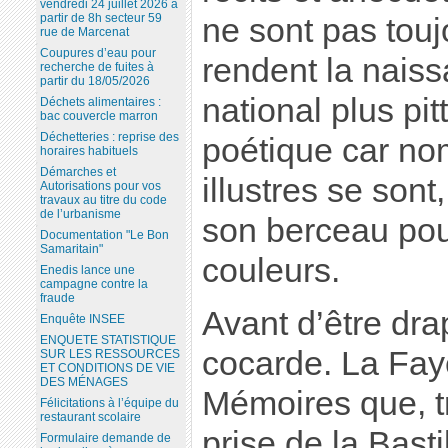
vendredi 24 juillet 2026 à
partir de 8h secteur 59
ne sont pas touj
rue de Marcenat
Coupures d’eau pour
rendent la nais
recherche de fuites à
partir du 18/05/2026
national plus pi
Déchets alimentaires :
bac couvercle marron
Déchetteries : reprise des
poétique car n
horaires habituels
Démarches et
illustres se sont
Autorisations pour vos
travaux au titre du code
de l’urbanisme
son berceau pou
Documentation "Le Bon
Samaritain"
couleurs.
Enedis lance une
campagne contre la
fraude
Avant d’être drap
Enquête INSEE
ENQUETE STATISTIQUE
cocarde. La Fay
SUR LES RESSOURCES
ET CONDITIONS DE VIE
DES MÉNAGES
Mémoires que, tr
Félicitations à l’équipe du
restaurant scolaire
prise de la Basti
Formulaire demande de