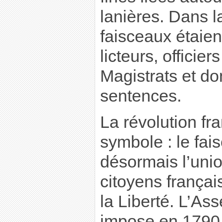
lanières. Dans 
faisceaux étaien
licteurs, officie
Magistrats et don
sentences.
La révolution fr
symbole : le fai
désormais l’unio
citoyens françai
la Liberté. L’As
impose en 1790 