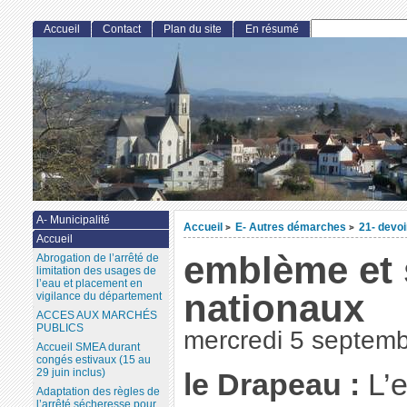
Accueil
Contact
Plan du site
En résumé
A- Municipalité
Accueil
E- Autres démarches
21- devo
>
>
Accueil
emblème et
Abrogation de l’arrêté de
limitation des usages de
l’eau et placement en
nationaux
vigilance du département
ACCES AUX MARCHÉS
PUBLICS
mercredi 5 septem
Accueil SMEA durant
congés estivaux (15 au
29 juin inclus)
le Drapeau :
L’e
Adaptation des règles de
l’arrêté sécheresse pour