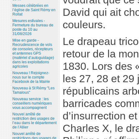
Messes célébrées en
David qui ait cho
l’église de Saint Rémy en
Rollat
Mesures estivales -
couleurs.
Fermeture du bureau de
poste du 10 au
31/08/2026
Le drapeau trico
Mise en garde -
Recrudescence de vols
de consoles, récepteurs
retour de la mo
et antennes GPS
(matériel d’autoguidage)
dans les exploitations
1830. Lors des «
agricoles
Nouveau ! Rejoignez-
les 27, 28 et 29 
nous sur le compte
Facebook de la Mairie
républicains arb
Nouveau à St Rémy "Les
Tamalous"
Nouveau service : les
barricades com
conseillers numériques
vous accompagnent
d’insurrection et
Nouvel arrêté de
restriction des usages de
l’eau dans le département
Charles X, le dr
de l’Allier
Nouvel arrêté de
restrictions des usages de