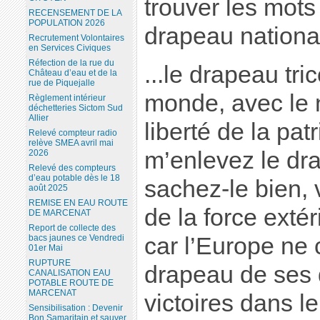
trouver les mots
RECENSEMENT DE LA
POPULATION 2026
drapeau nationa
Recrutement Volontaires
en Services Civiques
Réfection de la rue du
...le drapeau tric
Château d’eau et de la
rue de Piquejalle
monde, avec le n
Règlement intérieur
déchetteries Sictom Sud
Allier
liberté de la patr
Relevé compteur radio
relève SMEA avril mai
m’enlevez le dra
2026
Relevé des compteurs
d’eau potable dès le 18
sachez-le bien, 
août 2025
REMISE EN EAU ROUTE
de la force exté
DE MARCENAT
Report de collecte des
car l’Europe ne 
bacs jaunes ce Vendredi
01er Mai
RUPTURE
drapeau de ses 
CANALISATION EAU
POTABLE ROUTE DE
MARCENAT
victoires dans l
Sensibilisation : Devenir
Bon Samaritain et sauver