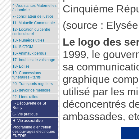
Cinquième Répu
4- Assistantes Maternelles
à domicile
7- conciliateur de justice
(source : Elysée.
11- Mutuelle Communale
12- Location du centre
socioculturel
Le logo des ser
13- Numéros utiles
14- SICTOM
1999, le gouver
16- Animaux perdus
17- troubles de voisinage
sa communicati
18- Eglise
19- Concessions
graphique comp
funéraires - tarifs
20- Transports réguliers
utilisé par les m
21- devoir de mémoire
22- Liens utiles
déconcentrés de 
F- Découverte de St
Remy
ambassades, et
G- Vie pratique
H- Vie associative
Programme d’entretien
des ouvrages électriques
ENEDIS