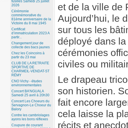
fusillés Samedi 25 juillet
et de la ville de
2026
Cérémonie
Aujourd’hui, le d
commémorative du
81ème anniversaire de la
Victoire du 8 mai 1945
sur tous les bâti
Certificat
d’immatriculation 2023 A
partir...
déployé dans la
Changement jour de
collecte des bacs jaunes
cérémonies offici
Chez les Coincoins à
partir du 23 mai
civiles ou militai
CLUB DE LA RETRAITE
SPORTIVE DE
CHARMEIL-VENDAT-ST
RÉMY
Le drapeau trico
CNO Vichy - études
environnementales
son historien. S
Concert BA’NGUALA
Samedi 25 avril à 20h30
fait encore lar
Concert Les Choeurs du
Servagnon-Le Choeur du
Balory
cela laisse la pl
Contre les cambriolages
ayons les bons réflexes
récits et anecdo
Coupure de courant