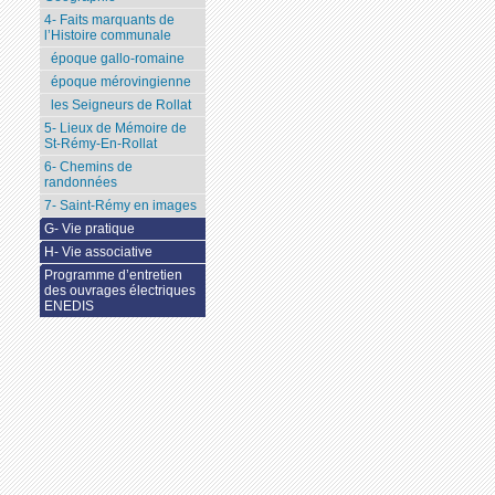
4- Faits marquants de
l’Histoire communale
époque gallo-romaine
époque mérovingienne
les Seigneurs de Rollat
5- Lieux de Mémoire de
St-Rémy-En-Rollat
6- Chemins de
randonnées
7- Saint-Rémy en images
G- Vie pratique
H- Vie associative
Programme d’entretien
des ouvrages électriques
ENEDIS