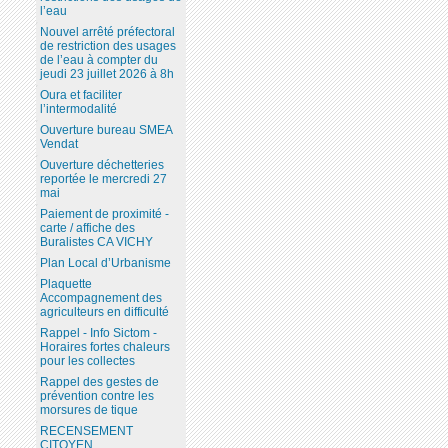
l’eau
Nouvel arrêté préfectoral
de restriction des usages
de l’eau à compter du
jeudi 23 juillet 2026 à 8h
Oura et faciliter
l’intermodalité
Ouverture bureau SMEA
Vendat
Ouverture déchetteries
reportée le mercredi 27
mai
Paiement de proximité -
carte / affiche des
Buralistes CA VICHY
Plan Local d’Urbanisme
Plaquette
Accompagnement des
agriculteurs en difficulté
Rappel - Info Sictom -
Horaires fortes chaleurs
pour les collectes
Rappel des gestes de
prévention contre les
morsures de tique
RECENSEMENT
CITOYEN