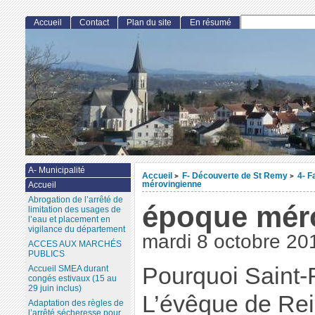
Accueil
Contact
Plan du site
En résumé
A- Municipalité
Accueil
F- Découverte de St Remy
4- F
>
>
mérovingienne
Accueil
Abrogation de l’arrêté de
époque mér
limitation des usages de
l’eau et placement en
vigilance du département
mardi 8 octobre 20
ACCES AUX MARCHÉS
PUBLICS
Pourquoi Saint
Accueil SMEA durant
congés estivaux (15 au
29 juin inclus)
L’évêque de Re
Adaptation des règles de
l’arrêté sécheresse pour