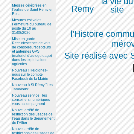
Messes célébrées en
Remy
l’église de Saint Rémy en
Rollat
Mesures estivales -
Fermeture du bureau de
poste du 10 au
l’Histoire comm
31/08/2026
Mise en garde -
mérov
Recrudescence de vols
de consoles, récepteurs
et antennes GPS
Site réalisé avec 
(matériel d’autoguidage)
dans les exploitations
agricoles
Nouveau ! Rejoignez-
nous sur le compte
Facebook de la Mairie
Nouveau à St Rémy "Les
Tamalous"
Nouveau service : les
conseillers numériques
vous accompagnent
Nouvel arrêté de
restriction des usages de
l’eau dans le département
de l’Allier
Nouvel arrêté de
restrictions des usages de