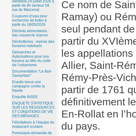
Ce nom de Sain
vendredi 24 juillet 2026 à
partir de 8h secteur 59
rue de Marcenat
Ramay) ou Rémy 
Coupures d’eau pour
recherche de fuites à
partir du 18/05/2026
seul pendant de
Déchets alimentaires :
bac couvercle marron
partir du XVIème
Déchetteries : reprise des
horaires habituels
les appellations
Démarches et
Autorisations pour vos
travaux au titre du code
Allier, Saint-Ré
de l’urbanisme
Documentation "Le Bon
Rémy-Près-Vichy
Samaritain"
Enedis lance une
partir de 1761 qu
campagne contre la
fraude
Enquête INSEE
définitivement 
ENQUETE STATISTIQUE
SUR LES RESSOURCES
En-Rollat en l’
ET CONDITIONS DE VIE
DES MÉNAGES
Félicitations à l’équipe du
du pays.
restaurant scolaire
Formulaire demande de