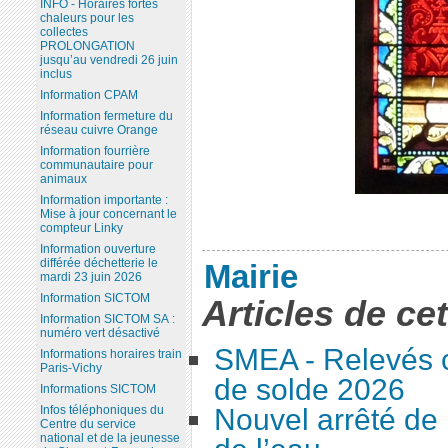
INFO - Horaires fortes
chaleurs pour les
collectes
PROLONGATION
jusqu’au vendredi 26 juin
inclus
Information CPAM
Information fermeture du
réseau cuivre Orange
Information fourrière
communautaire pour
animaux
Information importante :
Mise à jour concernant le
compteur Linky
Information ouverture
différée déchetterie le
Mairie
mardi 23 juin 2026
Information SICTOM
Articles de ce
Information SICTOM SA :
numéro vert désactivé
SMEA - Relevés c
Informations horaires train
Paris-Vichy
de solde 2026
Informations SICTOM
Nouvel arrêté de 
Infos téléphoniques du
Centre du service
national et de la jeunesse