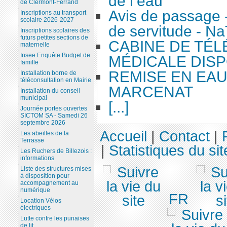
de l’eau
de Clermont-Ferrand
Avis de passage 
Inscriptions au transport
scolaire 2026-2027
de servitude - N
Inscriptions scolaires des
futurs petites sections de
CABINE DE TÉ
maternelle
Insee Enquête Budget de
MÉDICALE DISP
famille
REMISE EN EA
Installation borne de
téléconsultation en Mairie
MARCENAT
Installation du conseil
municipal
[...]
Journée portes ouvertes
SICTOM SA - Samedi 26
septembre 2026
Accueil
|
Contact
|
Les abeilles de la
Terrasse
|
Statistiques du sit
Les Ruchers de Billezois :
informations
Liste des structures mises
à disposition pour
accompagnement au
numérique
FR
Location Vélos
électriques
Lutte contre les punaises
de lit