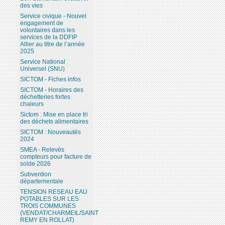
des vies
Service civique - Nouvel
engagement de
volontaires dans les
services de la DDFIP
Allier au titre de l’année
2025
Service National
Universel (SNU)
SICTOM - Fiches infos
SICTOM - Horaires des
déchetteries fortes
chaleurs
Sictom : Mise en place tri
des déchets alimentaires
SICTOM : Nouveautés
2024
SMEA - Relevés
compteurs pour facture de
solde 2026
Subvention
départementale
TENSION RESEAU EAU
POTABLES SUR LES
TROIS COMMUNES
(VENDAT/CHARMEIL/SAINT
REMY EN ROLLAT)