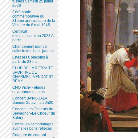
fusillés Samedi 25 juillet
2026
Cérémonie
commémorative du
81ème anniversaire de la
Victoire du 8 mai 1945
Certificat
d’immatriculation 2023 A
partir...
Changement jour de
collecte des bacs jaunes
Chez les Coincoins à
partir du 23 mai
CLUB DE LA RETRAITE
SPORTIVE DE
CHARMEIL-VENDAT-ST
RÉMY
CNO Vichy - études
environnementales
Concert BA’NGUALA
Samedi 25 avril à 20h30
Concert Les Choeurs du
Servagnon-Le Choeur du
Balory
Contre les cambriolages
ayons les bons réflexes
Coupure de courant