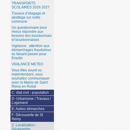
TRANSPORTS
SCOLAIRES 2026 2027
Travaux d’élagage et
abattage sur notre
commune
Un questionnaire pour
mieux répondre aux
besoins des bourbonnais
et bourbonnaises
Vigilance : attention aux
démarchages frauduleux
se faisant passer pour
Enedis
VIGILANCE METEO
Vous êtes sourd ou
malentendant, vous
souhaitez communiquer
avec la Mairie de Saint
Rémy en Rollat
C- état civil - population
D- Urbanisme / Travaux /
Logement
E- Autres démarches
F- Découverte de St
Remy
2- Localisation -
Géographie