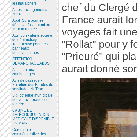
les maraîchers
chef du Clergé
Aides aux logements
2024
France aurait l
Appli Oùra pour se
déplacer facilement en
voyages fait une
TC à la rentrée
Attention - alerte société
de démarchage
"Rollat" pour y 
frauduleuse pour des
panneaux
photovoltaïques
"Prieuré" qui pl
ATTENTION :
DÉMARCHAGE ABUSIF
aurait donné s
Attention aux
cambriolages
Avis de passage -
Entretien des Bandes de
servitude - NaTran
Bibliothèque municipale :
nouveaux horaires de
rentrée
CABINE DE
TÉLÉCONSULTATION
MÉDICALE DISPONIBLE
EN MAIRIE
Cérémonie
commémorative des