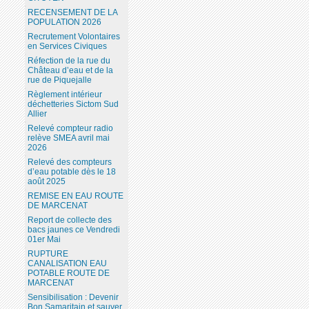
RECENSEMENT DE LA
POPULATION 2026
Recrutement Volontaires
en Services Civiques
Réfection de la rue du
Château d’eau et de la
rue de Piquejalle
Règlement intérieur
déchetteries Sictom Sud
Allier
Relevé compteur radio
relève SMEA avril mai
2026
Relevé des compteurs
d’eau potable dès le 18
août 2025
REMISE EN EAU ROUTE
DE MARCENAT
Report de collecte des
bacs jaunes ce Vendredi
01er Mai
RUPTURE
CANALISATION EAU
POTABLE ROUTE DE
MARCENAT
Sensibilisation : Devenir
Bon Samaritain et sauver