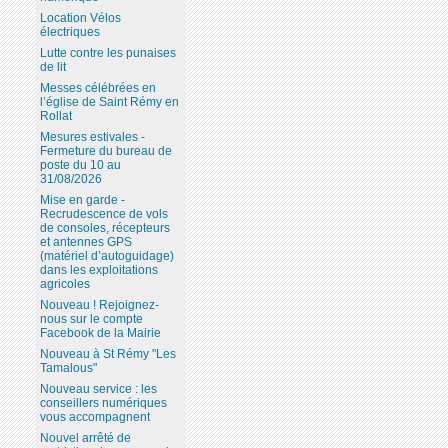
Location Vélos
électriques
Lutte contre les punaises
de lit
Messes célébrées en
l’église de Saint Rémy en
Rollat
Mesures estivales -
Fermeture du bureau de
poste du 10 au
31/08/2026
Mise en garde -
Recrudescence de vols
de consoles, récepteurs
et antennes GPS
(matériel d’autoguidage)
dans les exploitations
agricoles
Nouveau ! Rejoignez-
nous sur le compte
Facebook de la Mairie
Nouveau à St Rémy "Les
Tamalous"
Nouveau service : les
conseillers numériques
vous accompagnent
Nouvel arrêté de