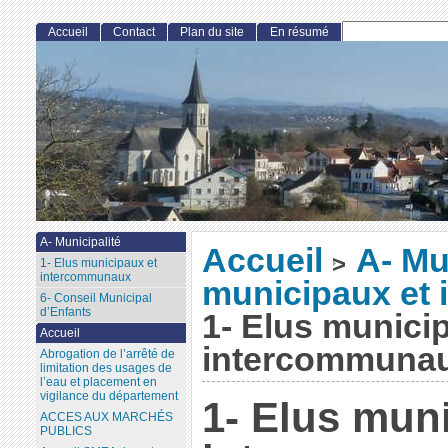
Accueil
Contact
Plan du site
En résumé
A- Municipalité
Accueil
A- Mu
>
1- Elus municipaux et
intercommunaux
municipaux et
6- Conseil Municipal
d’Enfants
1- Elus munici
Accueil
intercommuna
Abrogation de l’arrêté de
limitation des usages de
l’eau et placement en
vigilance du département
1- Elus mun
ACCES AUX MARCHÉS
PUBLICS