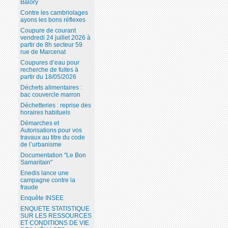
Balory
Contre les cambriolages
ayons les bons réflexes
Coupure de courant
vendredi 24 juillet 2026 à
partir de 8h secteur 59
rue de Marcenat
Coupures d’eau pour
recherche de fuites à
partir du 18/05/2026
Déchets alimentaires :
bac couvercle marron
Déchetteries : reprise des
horaires habituels
Démarches et
Autorisations pour vos
travaux au titre du code
de l’urbanisme
Documentation "Le Bon
Samaritain"
Enedis lance une
campagne contre la
fraude
Enquête INSEE
ENQUETE STATISTIQUE
SUR LES RESSOURCES
ET CONDITIONS DE VIE