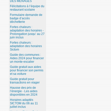
DES MÉNAGES
Félicitations à l’équipe du
restaurant scolaire
Formulaire demande de
badge d’accès
déchetterie
Fortes chaleurs :
adaptation des horaires -
Prolongation jusqu’ au 27
juin inclus
Fortes chaleurs :
adaptation des horaires
Sictom
Guide des communes :
Aides 2024 pour financer
un monte-escalier
Guide gratuit aux aides
pour financer son permis
et sa voiture
Guide gratuit pour
transactions en viager
Hausse des prix de
l’énergie - Les aides
disponibles en 2024
Horaires adaptés
SICTOM du 06 au 11
juillet inclus