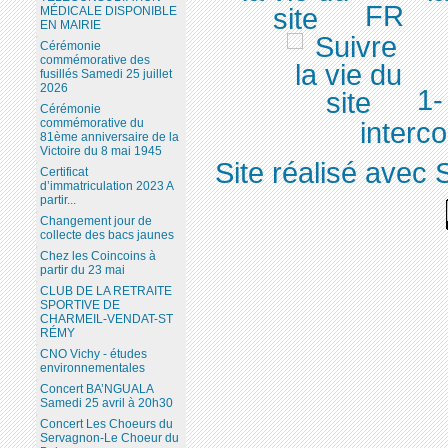
FR
MÉDICALE DISPONIBLE
EN MAIRIE
Cérémonie
commémorative des
fusillés Samedi 25 juillet
2026
1-
Cérémonie
commémorative du
inter
81ème anniversaire de la
Victoire du 8 mai 1945
Site réalisé avec 
Certificat
d’immatriculation 2023 A
partir...
Changement jour de
collecte des bacs jaunes
Chez les Coincoins à
partir du 23 mai
CLUB DE LA RETRAITE
SPORTIVE DE
CHARMEIL-VENDAT-ST
RÉMY
CNO Vichy - études
environnementales
Concert BA’NGUALA
Samedi 25 avril à 20h30
Concert Les Choeurs du
Servagnon-Le Choeur du