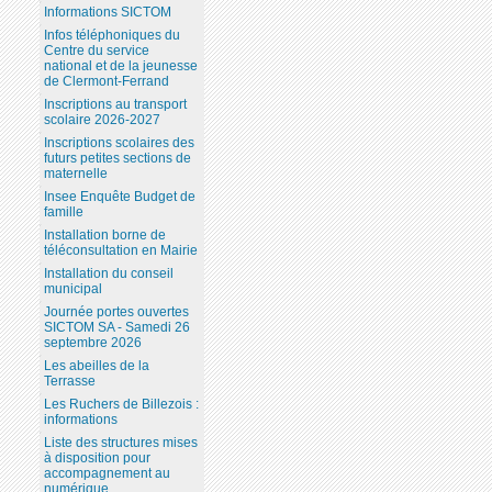
Informations SICTOM
Infos téléphoniques du
Centre du service
national et de la jeunesse
de Clermont-Ferrand
Inscriptions au transport
scolaire 2026-2027
Inscriptions scolaires des
futurs petites sections de
maternelle
Insee Enquête Budget de
famille
Installation borne de
téléconsultation en Mairie
Installation du conseil
municipal
Journée portes ouvertes
SICTOM SA - Samedi 26
septembre 2026
Les abeilles de la
Terrasse
Les Ruchers de Billezois :
informations
Liste des structures mises
à disposition pour
accompagnement au
numérique