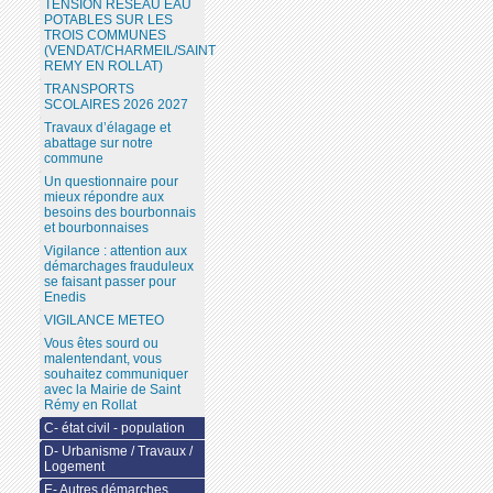
TENSION RESEAU EAU
POTABLES SUR LES
TROIS COMMUNES
(VENDAT/CHARMEIL/SAINT
REMY EN ROLLAT)
TRANSPORTS
SCOLAIRES 2026 2027
Travaux d’élagage et
abattage sur notre
commune
Un questionnaire pour
mieux répondre aux
besoins des bourbonnais
et bourbonnaises
Vigilance : attention aux
démarchages frauduleux
se faisant passer pour
Enedis
VIGILANCE METEO
Vous êtes sourd ou
malentendant, vous
souhaitez communiquer
avec la Mairie de Saint
Rémy en Rollat
C- état civil - population
D- Urbanisme / Travaux /
Logement
E- Autres démarches