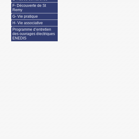
F- Découverte de St
Remy
G- Vie pratique
H- Vie associative
Programme d’entretien
des ouvrages électriques
ENEDIS