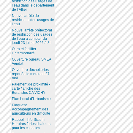
restriction des usages de
l’eau dans le département
de l’Allier
Nouvel arrêté de
restrictions des usages de
l’eau
Nouvel arrêté préfectoral
de restriction des usages
de l’eau à compter du
jeudi 23 juillet 2026 à 8h
Oura et faciliter
l’intermodalité
Ouverture bureau SMEA
Vendat
Ouverture déchetteries
reportée le mercredi 27
mai
Paiement de proximité -
carte / affiche des
Buralistes CA VICHY
Plan Local d’Urbanisme
Plaquette
Accompagnement des
agriculteurs en difficulté
Rappel - Info Sictom -
Horaires fortes chaleurs
pour les collectes