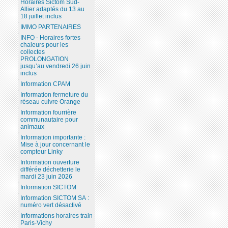
Horaires Sictom Sud-
Allier adaptés du 13 au
18 juillet inclus
IMMO PARTENAIRES
INFO - Horaires fortes
chaleurs pour les
collectes
PROLONGATION
jusqu’au vendredi 26 juin
inclus
Information CPAM
Information fermeture du
réseau cuivre Orange
Information fourrière
communautaire pour
animaux
Information importante :
Mise à jour concernant le
compteur Linky
Information ouverture
différée déchetterie le
mardi 23 juin 2026
Information SICTOM
Information SICTOM SA :
numéro vert désactivé
Informations horaires train
Paris-Vichy