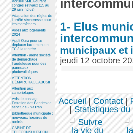
intercommu
Accueil SMEA durant
congés estivaux (15 au
29 juin inclus)
Adaptation des règles de
l’arrêté sécheresse pour
1- Elus muni
les maraîchers
Aides aux logements
intercommu
2024
Appli Oùra pour se
déplacer facilement en
municipaux et
TC à la rentrée
Attention - alerte société
jeudi 12 octobre 2
de démarchage
frauduleuse pour des
panneaux
photovoltaïques
ATTENTION :
DÉMARCHAGE ABUSIF
Attention aux
cambriolages
Accueil
|
Contact
|
Avis de passage -
Entretien des Bandes de
|
Statistiques du 
servitude - NaTran
Bibliothèque municipale :
nouveaux horaires de
rentrée
CABINE DE
TÉLÉCONSULTATION