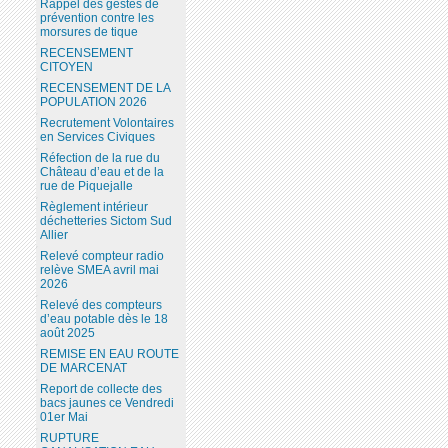
Rappel des gestes de
prévention contre les
morsures de tique
RECENSEMENT
CITOYEN
RECENSEMENT DE LA
POPULATION 2026
Recrutement Volontaires
en Services Civiques
Réfection de la rue du
Château d’eau et de la
rue de Piquejalle
Règlement intérieur
déchetteries Sictom Sud
Allier
Relevé compteur radio
relève SMEA avril mai
2026
Relevé des compteurs
d’eau potable dès le 18
août 2025
REMISE EN EAU ROUTE
DE MARCENAT
Report de collecte des
bacs jaunes ce Vendredi
01er Mai
RUPTURE