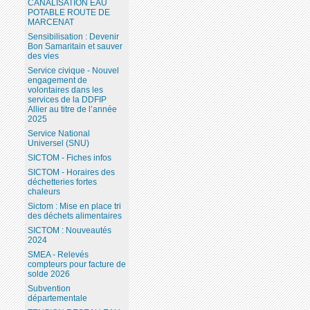
CANALISATION EAU
POTABLE ROUTE DE
MARCENAT
Sensibilisation : Devenir
Bon Samaritain et sauver
des vies
Service civique - Nouvel
engagement de
volontaires dans les
services de la DDFIP
Allier au titre de l’année
2025
Service National
Universel (SNU)
SICTOM - Fiches infos
SICTOM - Horaires des
déchetteries fortes
chaleurs
Sictom : Mise en place tri
des déchets alimentaires
SICTOM : Nouveautés
2024
SMEA - Relevés
compteurs pour facture de
solde 2026
Subvention
départementale